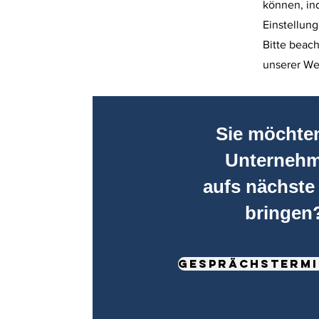
können, in
Einstellun
Bitte beac
unserer We
Sie möchten
Unterneh
aufs nächste
bringen
Gesprächstermi