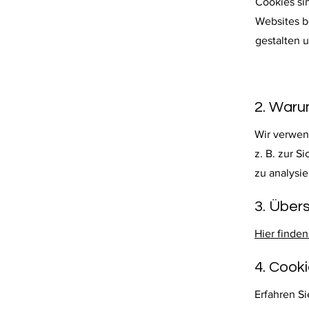
Cookies si
Websites b
gestalten 
2. Waru
Wir verwen
z. B. zur S
zu analysi
3. Übers
Hier finde
4. Cook
Erfahren Si