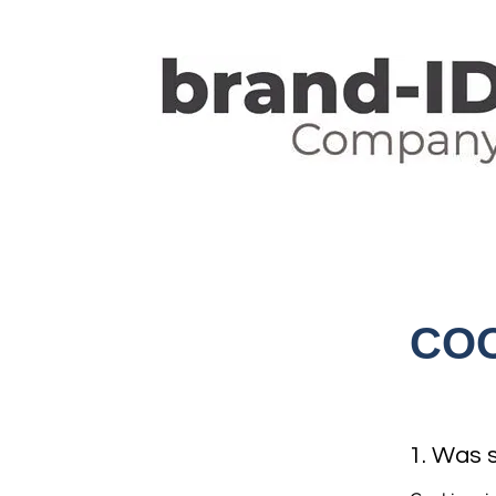
COO
1. Was 