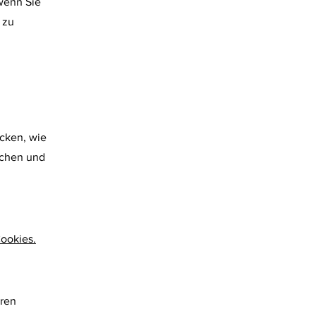
 wenn Sie
 zu
cken, wie
achen und
Cookies.
eren