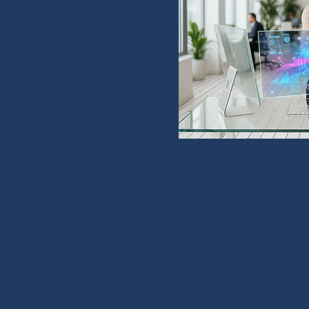
ompany.de
5-60
6688
5-61