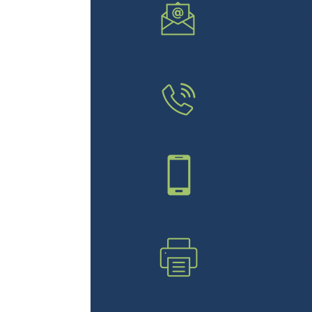
mb@brandidc
+49 9222 990
+49 1514623
+49 9222 990