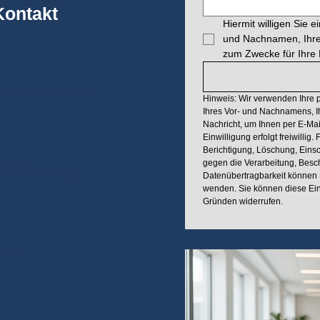
Kontakt
Hiermit willigen Sie 
und Nachnamen, Ihre 
zum Zwecke für Ihre 
ias Bodenschatz
Hinweis: Wir verwenden Ihre 
Ihres Vor- und Nachnamens, Ih
Nachricht, um Ihnen per E-Mai
Einwilligung erfolgt freiwillig
Berichtigung, Löschung, Eins
gegen die Verarbeitung, Besc
nd-ID Company
Datenübertragbarkeit können Si
wenden. Sie können diese Ein
Gründen widerrufen.
6688