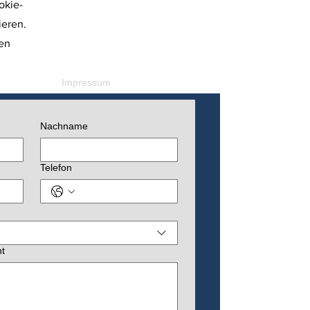
okie-
ieren.
nen
Impressum
Impressum
Nachname
Telefon
t